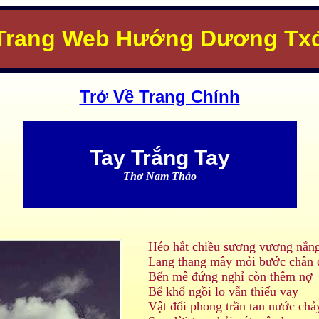
Trang Web Hướng Dương Tx
Trở Về Trang Chính
Tay Trắng Tay
Thơ Nam Thảo
Héo hắt chiều sương vương nắng
Lang thang mây mỏi bước chân 
Bến mê đứng nghỉ còn thêm nợ
Bể khổ ngồi lo vẫn thiếu vay
Vật đổi phong trần tan nước chả