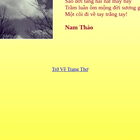
Sao dời tang hải nát mây bay
Trầm luân ôm mộng đời sương g
Một cõi đi về tay trắng tay!
Nam Thảo
Trở Về Trang Thơ