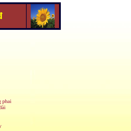
đ
 phai
dài
y