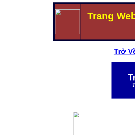
Trang We
Trở V
T
T