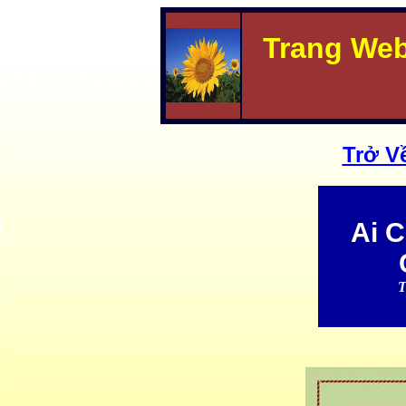
Trang We
Trở V
Ai C
T