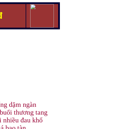
đ
iếng dặm ngàn
buổi thương tang
i nhiều đau khổ
á bạo tàn