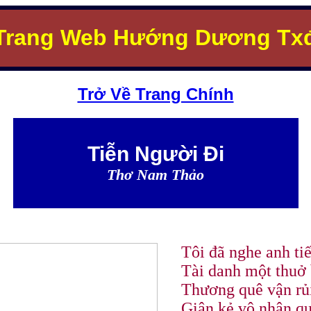
Trang Web Hướng Dương Tx
Trở Về Trang Chính
Tiễn Người Đi
Thơ Nam Thảo
Tôi đã nghe anh t
Tài danh một thuở 
Thương quê vận rủ
Giận kẻ vô nhân qu