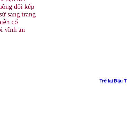
tuồng đổi kép
sử sang trang
hiên cổ
õi vĩnh an
Trở lại Đầu 