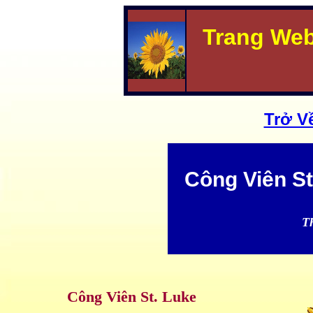
Trang We
Trở V
Công Viên St
T
Công Viên St. Luke