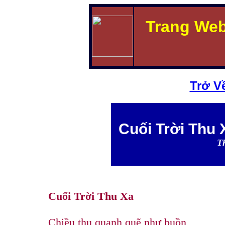
Trang We
Trở V
Cuối Trời Thu 
T
Cuối Trời Thu Xa
Chiều thu quạnh quẽ như buồn