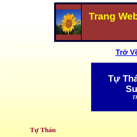
Trang We
Trở V
Tự Thá
Sư
T
Tự Thán