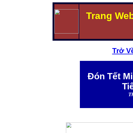
Trang We
Trở V
Đón Tết Mi
Ti
T