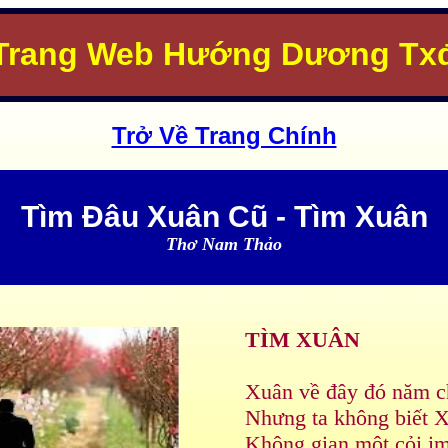
Trang Web Hướng Dương Tx
Trở Về Trang Chính
Tìm Đâu Xuân Cũ - Tìm Xuân
Thơ Nam Thảo
TÌM XUÂN
Xuân về đây đó năm c
Nhưng ta không biết 
Không gian một cỏi im