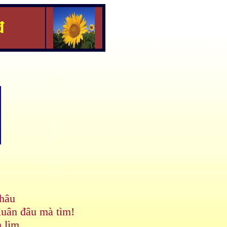
đ
hâu
Xuân đâu mà tìm!
 lìm