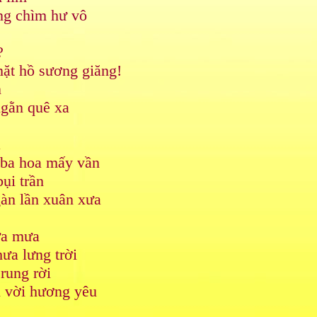
ng chìm hư vô
?
ặt hồ sương giăng!
n
ngằn quê xa
a
ba hoa mấy vần
ụi trần
àn lần xuân xưa
ưa mưa
hưa lưng trời
rung rời
i vời hương yêu