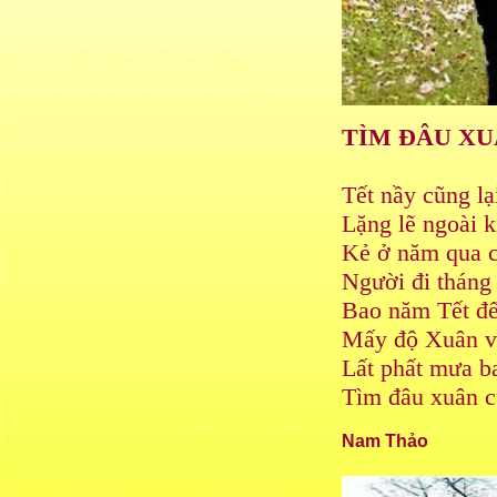
TÌM ĐÂU XU
Tết nầy cũng lạ
Lặng lẽ ngoài 
Kẻ ở năm qua 
Người đi tháng 
Bao năm Tết đế
Mấy độ Xuân v
Lất phất mưa ba
Tìm đâu xuân c
Nam Thảo