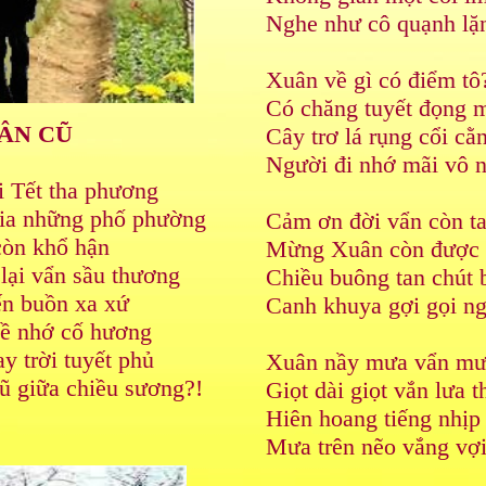
Nghe như cô quạnh lặ
Xuân về gì có điểm tô
Có chăng tuyết đọng m
ÂN CŨ
Cây trơ lá rụng cổi cằ
Người đi nhớ mãi vô 
i Tết tha phương
kia những phố phường
Cảm ơn đời vẩn còn t
còn khổ hận
Mừng Xuân còn được 
lại vẩn sầu thương
Chiều buông tan chút b
n buồn xa xứ
Canh khuya gợi gọi ng
ề nhớ cố hương
y trời tuyết phủ
Xuân nầy mưa vẩn m
ũ giữa chiều sương?!
Giọt dài giọt vắn lưa t
Hiên hoang tiếng nhịp 
Mưa trên nẽo vắng vợ