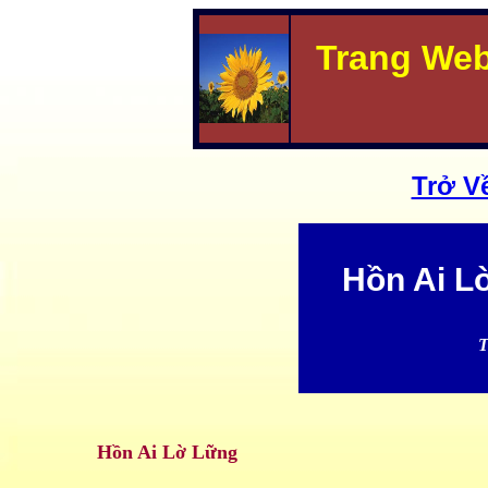
Trang We
Trở V
Hồn Ai L
T
Hồn Ai Lờ Lững